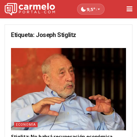
9,5°
↓
Etiqueta:
Joseph Stiglitz
ECONOMÍA
Stiglitz: No habrá recuperación económica