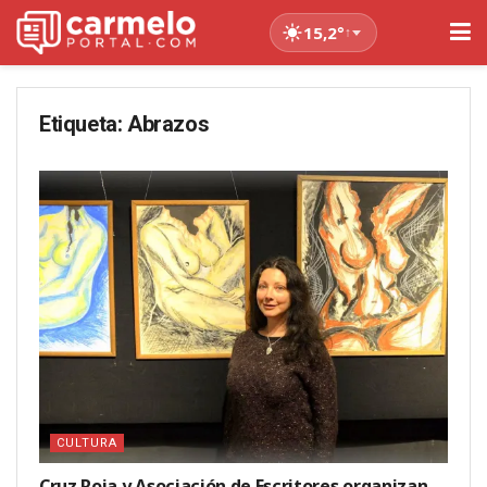
15,2°
↑
Etiqueta:
Abrazos
CULTURA
Cruz Roja y Asociación de Escritores organizan