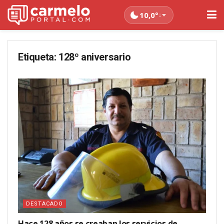
10,0°
↓
Etiqueta:
128º aniversario
DESTACADO
Hace 128 años se creaban los servicios de