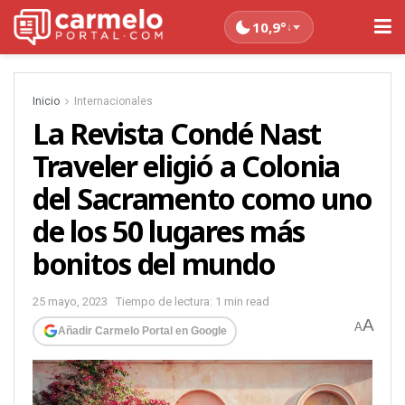
10,9°
↓
Inicio
Internacionales
La Revista Condé Nast
Traveler eligió a Colonia
del Sacramento como uno
de los 50 lugares más
bonitos del mundo
25 mayo, 2023
Tiempo de lectura: 1 min read
A
A
Añadir Carmelo Portal en Google