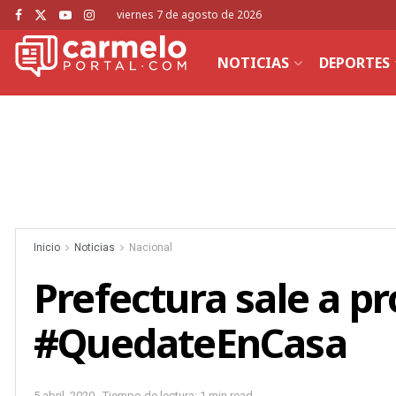
viernes 7 de agosto de 2026
NOTICIAS
DEPORTES
Inicio
Noticias
Nacional
Prefectura sale a p
#QuedateEnCasa
5 abril, 2020
Tiempo de lectura: 1 min read