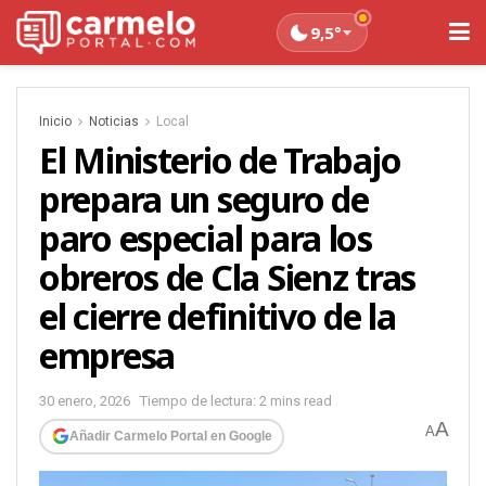
9,5°
Inicio
Noticias
Local
El Ministerio de Trabajo
prepara un seguro de
paro especial para los
obreros de Cla Sienz tras
el cierre definitivo de la
empresa
30 enero, 2026
Tiempo de lectura: 2 mins read
A
A
Añadir Carmelo Portal en Google