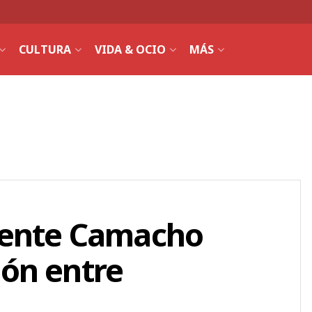
CULTURA
VIDA & OCIO
MÁS
uente Camacho
ón entre