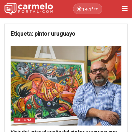
14,1°
↑
Etiqueta:
pintor uruguayo
NACIONAL
Vivir del arte: el sueño del pintor uruguayo que