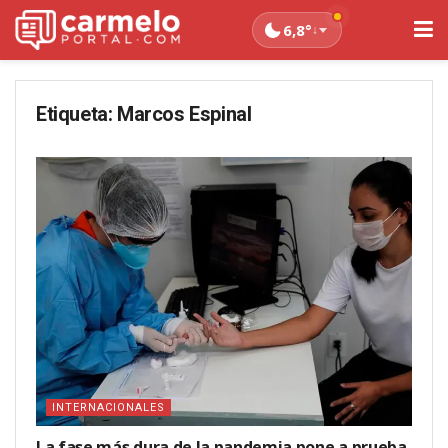
6,8°
↓
Etiqueta:
Marcos Espinal
INTERNACIONALES
La fase más dura de la pandemia pone a prueba