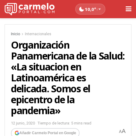
10,0°
↓
Inicio
Internacionales
Organización
Panamericana de la Salud:
«La situacion en
Latinoamérica es
delicada. Somos el
epicentro de la
pandemia»
12 junio, 2020
Tiempo de lectura: 5 mins read
A
A
Añadir Carmelo Portal en Google