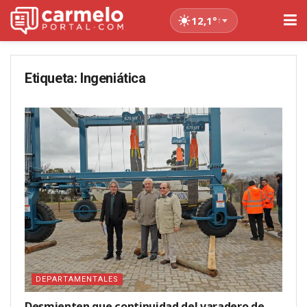
12,1°
↑
Etiqueta:
Ingeniática
DEPARTAMENTALES
Desmienten que continuidad del varadero de