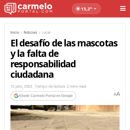
15,2°
↑
Inicio
Noticias
Local
El desafío de las mascotas
y la falta de
responsabilidad
ciudadana
12 julio, 2023
Tiempo de lectura: 2 mins read
A
A
Añadir Carmelo Portal en Google