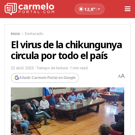
12,8°
↓
Inicio
Destacado
El virus de la chikungunya
circula por todo el país
22 abril, 2023
Tiempo de lectura: 1 min read
A
A
Añadir Carmelo Portal en Google