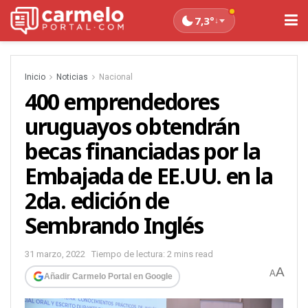
7,3°
↓
Inicio
Noticias
Nacional
400 emprendedores
uruguayos obtendrán
becas financiadas por la
Embajada de EE.UU. en la
2da. edición de
Sembrando Inglés
31 marzo, 2022
Tiempo de lectura: 2 mins read
A
A
Añadir Carmelo Portal en Google