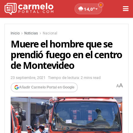
14,0°
Inicio
Noticias
Nacional
Muere el hombre que se
prendió fuego en el centro
de Montevideo
23 septiembre, 2021
Tiempo de lectura: 2 mins read
A
A
Añadir Carmelo Portal en Google