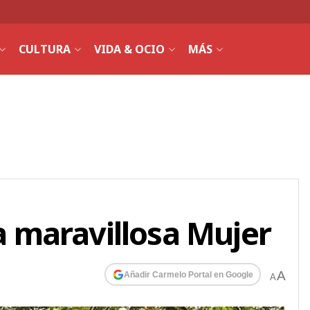
CULTURA
VIDA & OCIO
MÁS
 maravillosa Mujer
A
Añadir Carmelo Portal en Google
A