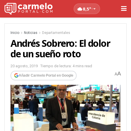
8,5°
↑
Inicio
Noticias
Departamentales
Andrés Sobrero: El dolor
de un sueño roto
20 agosto, 2019
Tiempo de lectura: 4 mins read
A
A
Añadir Carmelo Portal en Google