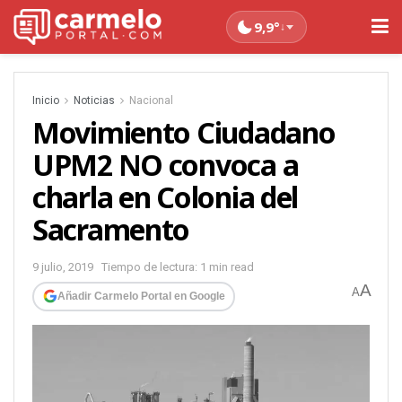
9,9°
↓
Inicio
Noticias
Nacional
Movimiento Ciudadano
UPM2 NO convoca a
charla en Colonia del
Sacramento
9 julio, 2019
Tiempo de lectura: 1 min read
A
A
Añadir Carmelo Portal en Google