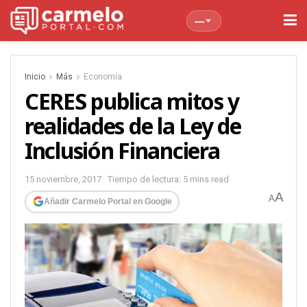
—
Inicio
Más
Economía
CERES publica mitos y
realidades de la Ley de
Inclusión Financiera
15 noviembre, 2017
Tiempo de lectura: 5 mins read
A
A
Añadir Carmelo Portal en Google