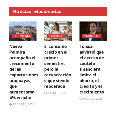
Noticias
relacionadas
ECONOMÍA
NACIONAL
NACIONAL
Nueva
El consumo
Tolosa
Palmira
creció en el
advirtió que
acompaña el
primer
el exceso de
crecimiento
semestre,
cautela
de las
pero la
financiera
exportaciones
recuperación
limita el
uruguayas,
sigue siendo
ahorro, el
que
moderada
crédito y el
aumentaron
crecimiento
30 JULIO, 2026
4% en julio
29 JULIO, 2026
4 AGOSTO, 2026