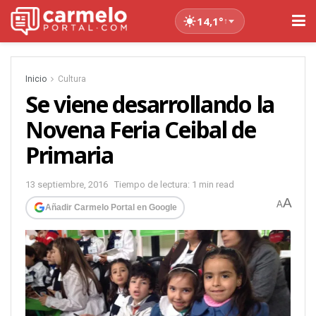
14,1°
↑
Inicio
Cultura
Se viene desarrollando la
Novena Feria Ceibal de
Primaria
13 septiembre, 2016
Tiempo de lectura: 1 min read
A
A
Añadir Carmelo Portal en Google