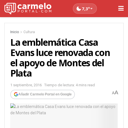
7,3°
Inicio
Cultura
La emblemática Casa
Evans luce renovada con
el apoyo de Montes del
Plata
1 septiembre, 2016
Tiempo de lectura: 4 mins read
A
A
Añadir Carmelo Portal en Google