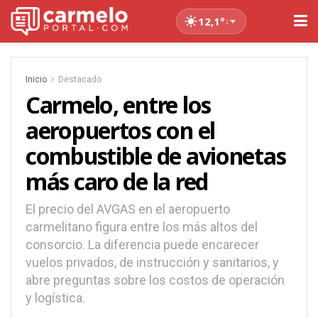
12,1°
↓
Inicio
Destacado
Carmelo, entre los
aeropuertos con el
combustible de avionetas
más caro de la red
El precio del AVGAS en el aeropuerto
carmelitano figura entre los más altos del
consorcio. La diferencia puede encarecer
vuelos privados, de instrucción y sanitarios, y
abre preguntas sobre los costos de operación
y logística.