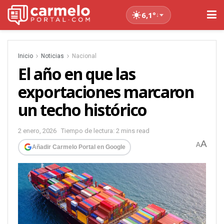
6,1°
↓
Inicio
Noticias
Nacional
El año en que las
exportaciones marcaron
un techo histórico
2 enero, 2026
Tiempo de lectura: 2 mins read
A
A
Añadir Carmelo Portal en Google