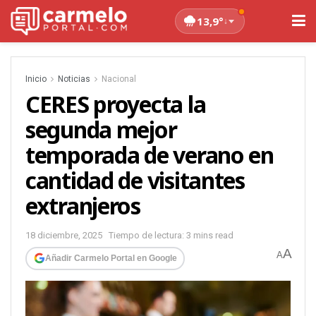
13,9°
↓
Inicio
Noticias
Nacional
CERES proyecta la
segunda mejor
temporada de verano en
cantidad de visitantes
extranjeros
18 diciembre, 2025
Tiempo de lectura: 3 mins read
A
A
Añadir Carmelo Portal en Google