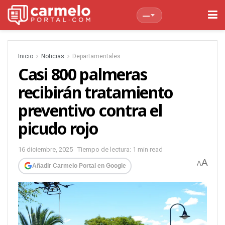
—
Inicio
Noticias
Departamentales
Casi 800 palmeras
recibirán tratamiento
preventivo contra el
picudo rojo
16 diciembre, 2025
Tiempo de lectura: 1 min read
A
A
Añadir Carmelo Portal en Google