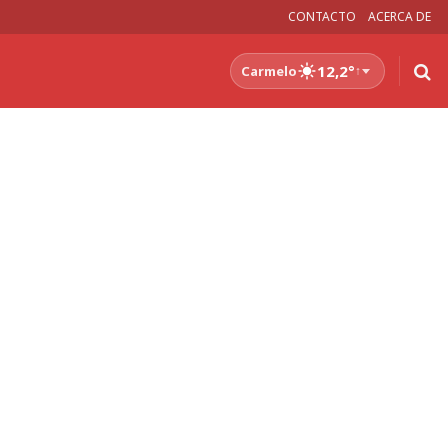
CONTACTO
ACERCA DE
12,2°
Carmelo
↑