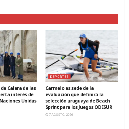
DEPORTES
de Calera de las
Carmelo es sede de la
erta interés de
evaluación que definirá la
 Naciones Unidas
selección uruguaya de Beach
Sprint para los Juegos ODESUR
7 AGOSTO, 2026