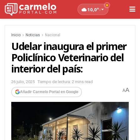
10,0°
↓
Inicio
Noticias
Nacional
Udelar inaugura el primer
Policlínico Veterinario del
interior del país:
26 julio, 2025
Tiempo de lectura: 2 mins read
A
A
Añadir Carmelo Portal en Google