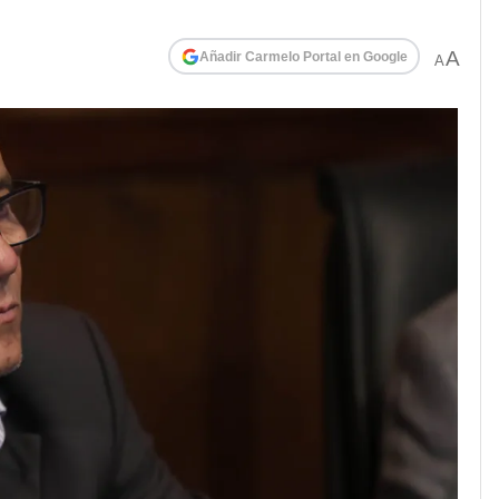
A
Añadir Carmelo Portal en Google
A