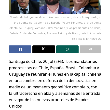
Combo de fotografías de archivo donde se ven, desde la izquierda, el
presidente del Gobierno de España, Pedro Sánchez; el presidente
electo de Uruguay, Yamandú Orsi Martínez, y los presidentes de Chile,
Gabriel Boric; de Colombia, Gustavo Petro, y de Brasil, Luiz Inácio Lula
da Silva. EFE/ ARCHIVO
Santiago de Chile, 20 jul (EFE).- Los mandatarios
progresistas de Chile, España, Brasil, Colombia y
Uruguay se reunirán el lunes en la capital chilena
en una cumbre en defensa de la democracia, en
medio de un momento geopolítico complejo, con
la ultraderecha en alza y a semanas de la entrada
en vigor de los nuevos aranceles de Estados
Unidos.