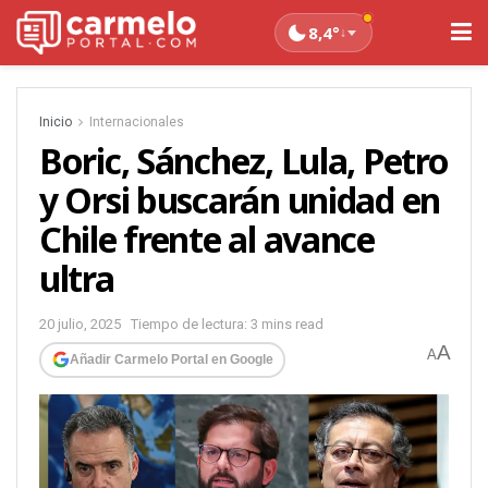
8,4°
↓
Inicio
Internacionales
Boric, Sánchez, Lula, Petro
y Orsi buscarán unidad en
Chile frente al avance
ultra
20 julio, 2025
Tiempo de lectura: 3 mins read
A
A
Añadir Carmelo Portal en Google