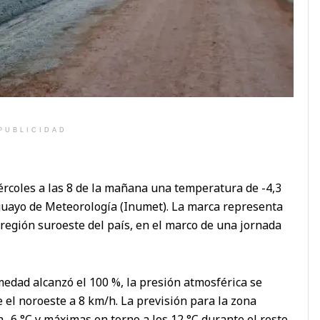
PUBLICIDAD
ércoles a las 8 de la mañana una temperatura de -4,3
uguayo de Meteorología (Inumet). La marca representa
 región suroeste del país, en el marco de una jornada
medad alcanzó el 100 %, la presión atmosférica se
e el noroeste a 8 km/h. La previsión para la zona
-6 °C y máximas en torno a los 12 °C durante el resto