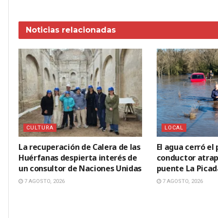
Noticias
relacionadas
CULTURA
LOCAL
La recuperación de Calera de las
El agua cerró el 
Huérfanas despierta interés de
conductor atrap
un consultor de Naciones Unidas
puente La Picad
7 AGOSTO, 2026
7 AGOSTO, 2026