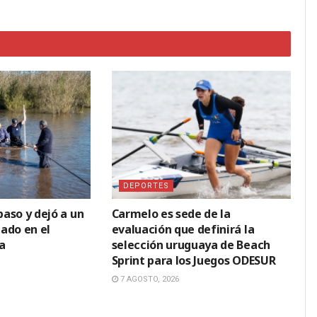
DEPORTES
paso y dejó a un
Carmelo es sede de la
ado en el
evaluación que definirá la
a
selección uruguaya de Beach
Sprint para los Juegos ODESUR
7 AGOSTO, 2026