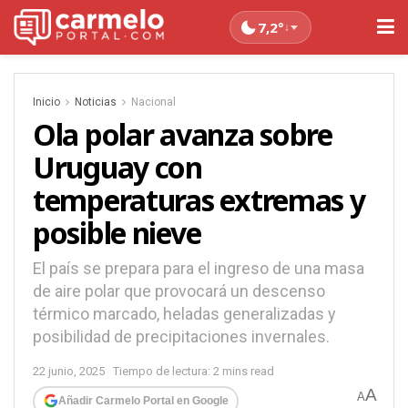
7,2°
↓
Inicio
Noticias
Nacional
Ola polar avanza sobre
Uruguay con
temperaturas extremas y
posible nieve
El país se prepara para el ingreso de una masa
de aire polar que provocará un descenso
térmico marcado, heladas generalizadas y
posibilidad de precipitaciones invernales.
22 junio, 2025
Tiempo de lectura: 2 mins read
A
A
Añadir Carmelo Portal en Google