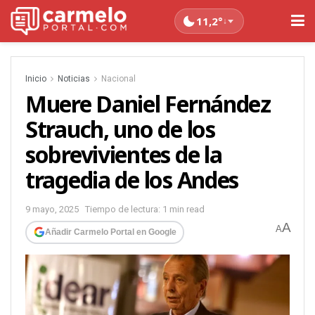
11,2°
↓
Inicio
Noticias
Nacional
Muere Daniel Fernández
Strauch, uno de los
sobrevivientes de la
tragedia de los Andes
9 mayo, 2025
Tiempo de lectura: 1 min read
A
A
Añadir Carmelo Portal en Google