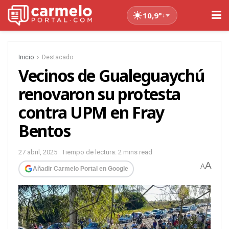
10,9°
↓
Inicio
Destacado
Vecinos de Gualeguaychú
renovaron su protesta
contra UPM en Fray
Bentos
27 abril, 2025
Tiempo de lectura: 2 mins read
A
A
Añadir Carmelo Portal en Google