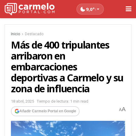
9,0°
↓
Inicio
Destacado
Más de 400 tripulantes
arribaron en
embarcaciones
deportivas a Carmelo y su
zona de influencia
18 abril, 2025
Tiempo de lectura: 1 min read
A
A
Añadir Carmelo Portal en Google