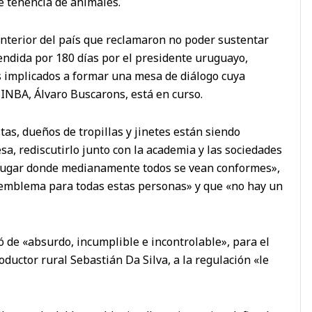
e tenencia de animales.
l interior del país que reclamaron no poder sustentar
endida por 180 días por el presidente uruguayo,
s implicados a formar una mesa de diálogo cuya
l INBA, Álvaro Buscarons, está en curso.
as, dueños de tropillas y jinetes están siendo
a, rediscutirlo junto con la academia y las sociedades
n lugar donde medianamente todos se vean conformes»,
n emblema para todas estas personas» y que «no hay un
có de «absurdo, incumplible e incontrolable», para el
ductor rural Sebastián Da Silva, a la regulación «le