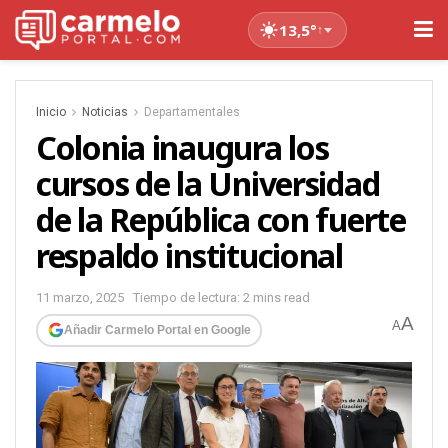
13,5°
↑
Inicio
Noticias
Departamentales
Colonia inaugura los
cursos de la Universidad
de la República con fuerte
respaldo institucional
11 marzo, 2025
Tiempo de lectura: 2 mins read
A
A
Añadir Carmelo Portal en Google