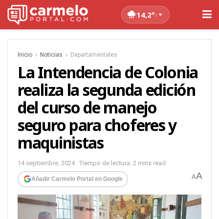
14,2°
↓
Inicio
Noticias
Departamentales
La Intendencia de Colonia
realiza la segunda edición
del curso de manejo
seguro para choferes y
maquinistas
14 septiembre, 2024
Tiempo de lectura: 2 mins read
A
A
Añadir Carmelo Portal en Google