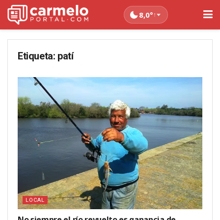
8,0°
↑
Etiqueta:
patí
LOCAL
No siempre el río revuelto es ganancia de