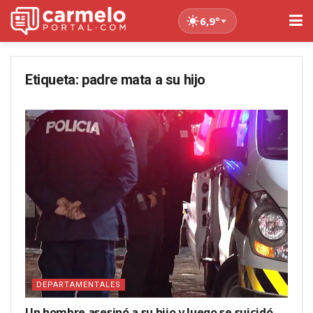
6,9°
Etiqueta:
padre mata a su hijo
DEPARTAMENTALES
Un hombre asesinó a su hijo y luego se suicidó