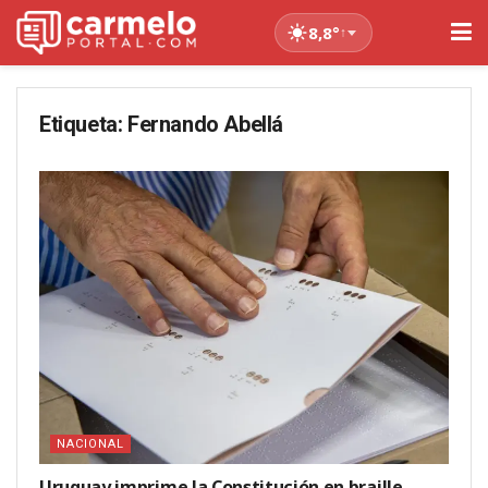
8,8°
↑
Etiqueta:
Fernando Abellá
NACIONAL
Uruguay imprime la Constitución en braille