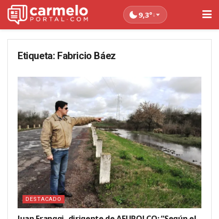
9,3°
↓
Etiqueta:
Fabricio Báez
DESTACADO
Juan Franggi, dirigente de AFUPOLCO: “Según el