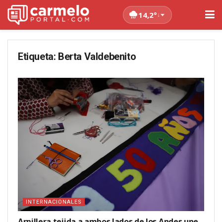
14,2°
↓
Etiqueta:
Berta Valdebenito
INTERNACIONALES
Arpillera tejida a ambos lados de los Andes une