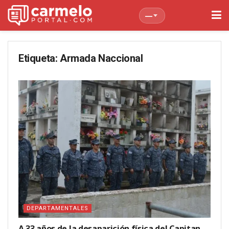
—
Etiqueta:
Armada Naccional
DEPARTAMENTALES
A 33 años de la desaparición física del Capitan