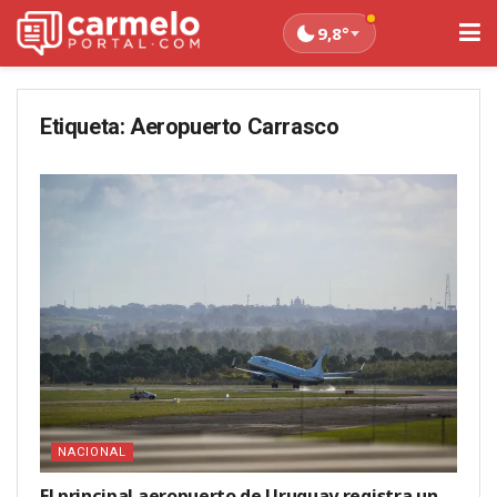
9,8°
Etiqueta:
Aeropuerto Carrasco
NACIONAL
El principal aeropuerto de Uruguay registra un