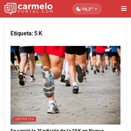
10,2°
↓
Etiqueta:
5 K
DEPORTES
Se corrió la 2° edición de la 10 K en Nueva