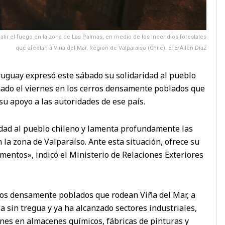
atir el fuego en la zona de Las Palmas, en medio de los incendios forestales
que afectan a Viña del Mar, Región de Valparaiso (Chile). EFE/Ailen Díaz
Uruguay expresó este sábado su solidaridad al pueblo
inado el viernes en los cerros densamente poblados que
su apoyo a las autoridades de ese país.
idad al pueblo chileno y lamenta profundamente las
 la zona de Valparaíso. Ante esta situación, ofrece su
mentos», indicó el Ministerio de Relaciones Exteriores
erros densamente poblados que rodean Viña del Mar, a
a sin tregua y ya ha alcanzado sectores industriales,
ones en almacenes químicos, fábricas de pinturas y