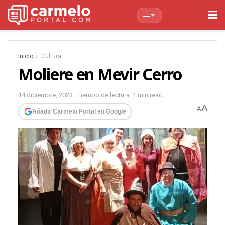
—
Inicio
Cultura
Moliere en Mevir Cerro
14 diciembre, 2023
Tiempo de lectura: 1 min read
A
A
Añadir Carmelo Portal en Google