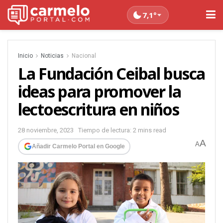
7,1°
Inicio
Noticias
Nacional
La Fundación Ceibal busca
ideas para promover la
lectoescritura en niños
28 noviembre, 2023
Tiempo de lectura: 2 mins read
A
A
Añadir Carmelo Portal en Google