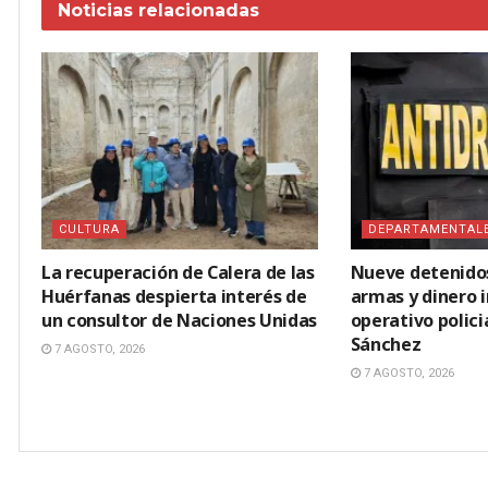
Noticias
relacionadas
CULTURA
DEPARTAMENTAL
La recuperación de Calera de las
Nueve detenidos
Huérfanas despierta interés de
armas y dinero 
un consultor de Naciones Unidas
operativo polici
Sánchez
7 AGOSTO, 2026
7 AGOSTO, 2026