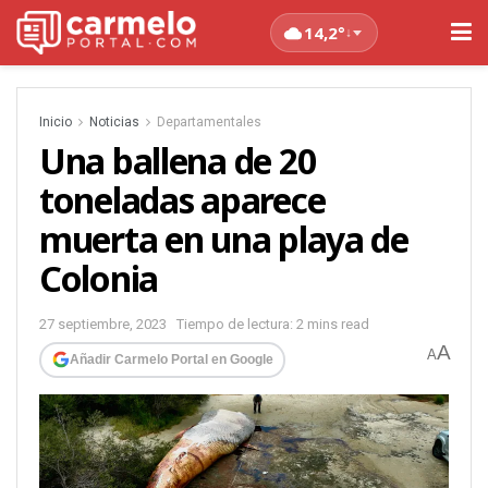
14,2°
↓
Inicio
Noticias
Departamentales
Una ballena de 20
toneladas aparece
muerta en una playa de
Colonia
27 septiembre, 2023
Tiempo de lectura: 2 mins read
A
A
Añadir Carmelo Portal en Google